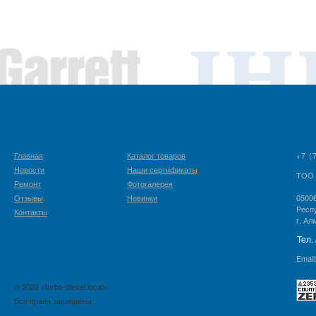
Главная
Каталог товаров
+7 (
Новости
Наши сертификаты
TOO 
Ремонт
Фотогалерея
Отзывы
Новинки
0500
Респ
Контакты
г. Ал
Тел.
Email
© 2022 «turbo-diesel.local»
Все права защищены.