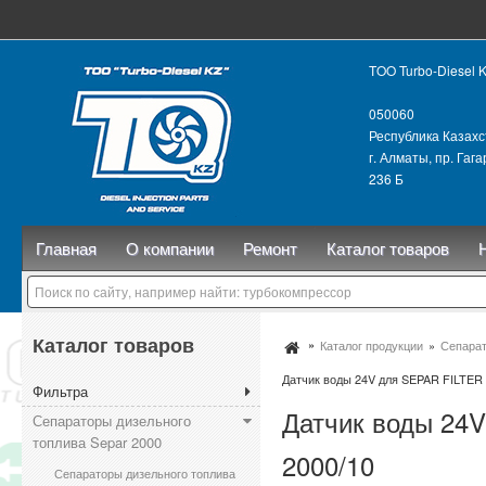
TOO Turbo-Diesel 
050060
Республика Казахс
г. Алматы, пр. Гаг
236 Б
Главная
О компании
Ремонт
Каталог товаров
Каталог товаров
Каталог продукции
Сепарат
Датчик воды 24V для SEPAR FILTER
Фильтра
Датчик воды 24
Сепараторы дизельного
топлива Separ 2000
2000/10
Сепараторы дизельного топлива